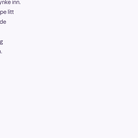
ynke inn.
e litt
åde
eg
.