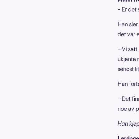
– Er det 
Han sier
det var 
– Vi satt
ukjente 
seriøst l
Han forte
– Det fi
noe av p
Han kjø
Lørdage