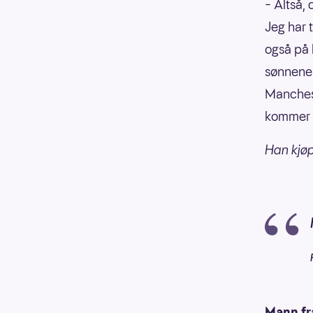
– Altså,
Jeg har 
også på 
sønnene m
Mancheste
kommer o
Han kjø
Mann fr