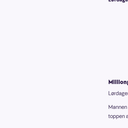
Millio
Lørdagen
Mannen 
toppen a