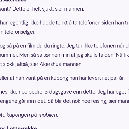
sant? Dette er helt sjukt, sier mannen.
 han egentlig ikke hadde tenkt å ta telefonen siden han 
en telefonselger.
 og så på en film da du ringte. Jeg tar ikke telefonen når d
nummer. Men så sa sønnen min at jeg skulle ta den. Nå fik
itt sjokk, altså, sier Akershus-mannen.
ller at han vant på en kupong han har levert i et par år.
nnes ikke noe bedre lørdagsgave enn dette. Jeg har eget f
engene går inn i det. Så blir det nok noe reising, sier man
pte kupongen på mobilen.
ns Lotto-rekke