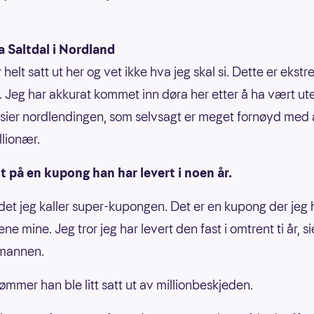
a Saltdal i Nordland
r helt satt ut her og vet ikke hva jeg skal si. Dette er ekst
. Jeg har akkurat kommet inn døra her etter å ha vært ut
 sier nordlendingen, som selvsagt er meget fornøyd med å
llionær.
 på en kupong han har levert i noen år.
 det jeg kaller super-kupongen. Det er en kupong der jeg 
ene mine. Jeg tror jeg har levert den fast i omtrent ti år, si
-mannen.
ømmer han ble litt satt ut av millionbeskjeden.