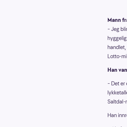
Mann fr
– Jeg bli
hyggelig
handlet,
Lotto-mi
Han vant
– Det er
lykketall
Saltdal
Han innr