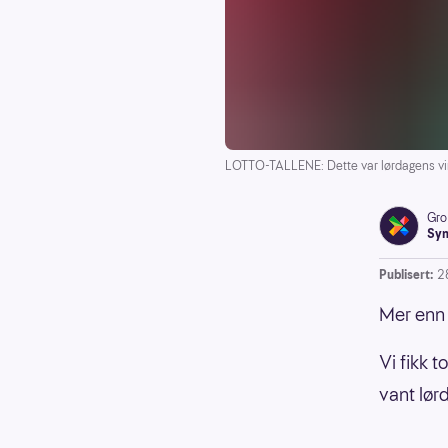
LOTTO-TALLENE: Dette var lørdagens vin
Gro
Syn
Publisert:
2
Mer enn 
Vi fikk 
vant lør