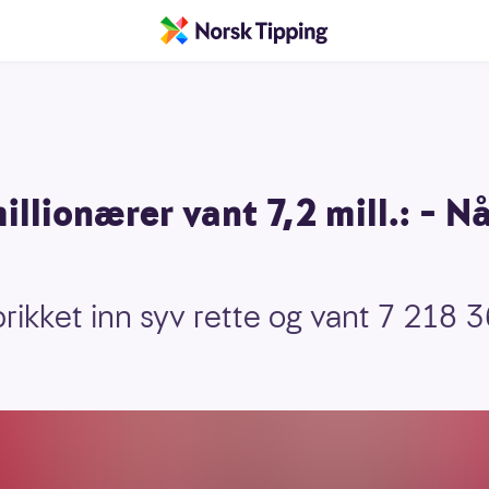
llionærer vant 7,2 mill.: – Nå
 prikket inn syv rette og vant 7 218 