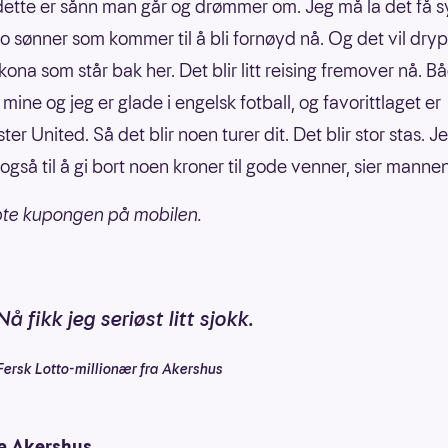
 dette er sånn man går og drømmer om. Jeg må la det få s
to sønner som kommer til å bli fornøyd nå. Og det vil drypp
kona som står bak her. Det blir litt reising fremover nå. B
ine og jeg er glade i engelsk fotball, og favorittlaget er
r United. Så det blir noen turer dit. Det blir stor stas. J
gså til å gi bort noen kroner til gode venner, sier mannen
pte kupongen på mobilen.
Nå fikk jeg seriøst litt sjokk.
Fersk Lotto-millionær fra Akershus
a Akershus