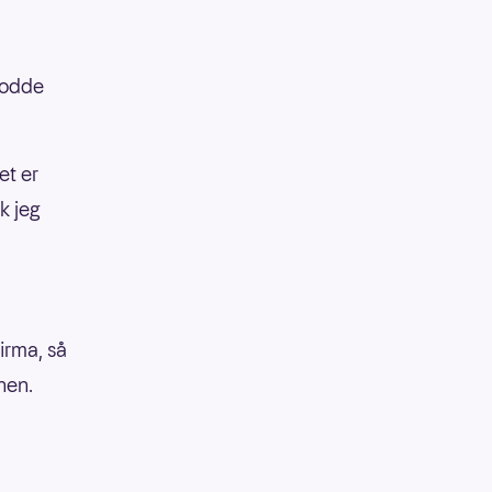
trodde
et er
k jeg
irma, så
nen.