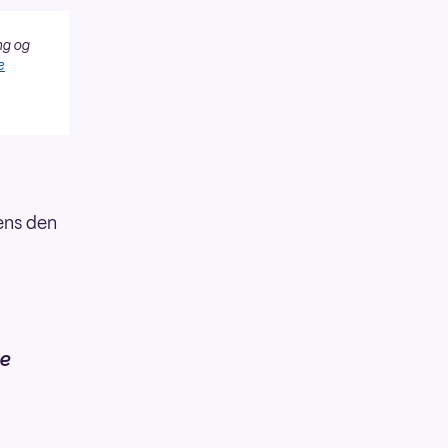
ng og
e
ens den
de