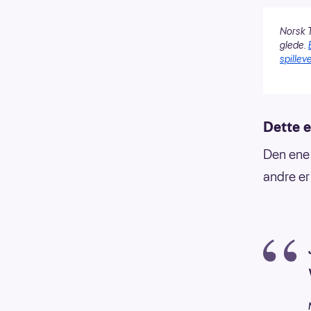
Norsk T
glede.
spilleve
Dette e
Den ene 
andre er