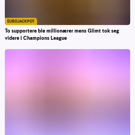
EUROJACKPOT
To supportere ble millionærer mens Glimt tok seg
videre i Champions League