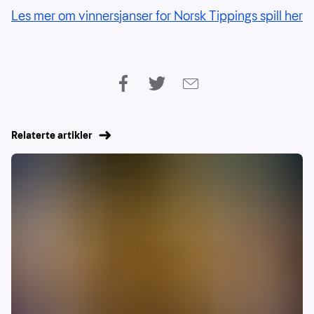
Les mer om vinnersjanser for Norsk Tippings spill her
Relaterte artikler