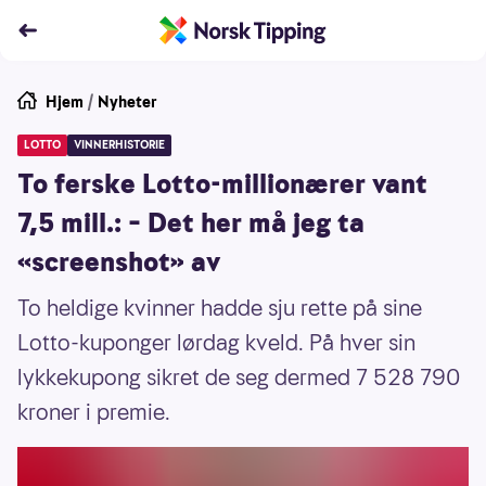
Hjem
/
Nyheter
LOTTO
VINNERHISTORIE
To ferske Lotto-millionærer vant
7,5 mill.: – Det her må jeg ta
«screenshot» av
To heldige kvinner hadde sju rette på sine
Lotto-kuponger lørdag kveld. På hver sin
lykkekupong sikret de seg dermed 7 528 790
kroner i premie.