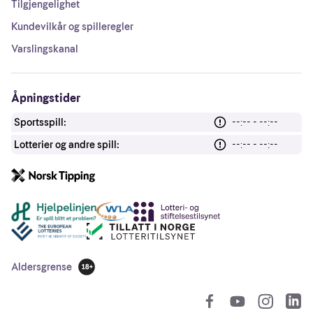
Tilgjengelighet
Kundevilkår og spilleregler
Varslingskanal
Åpningstider
Sportsspill:
--:-- - --:--
Lotterier og andre spill:
--:-- - --:--
Andre lenker
Aldersgrense
18 år