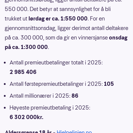
550 000. Det betyr at sannsynlighet for å bli
trukket ut
lørdag er ca. 1:550 000
. For en
gjennomsnittsonsdag, ligger derimot antall deltakere
på ca. 300 000, som da gir en vinnersjanse
onsdag
på ca. 1:300 000
.
Antall premieutbetalinger totalt i 2025:
2 985 406
Antall førstepremieutbetalinger i 2025:
105
Antall millionærer i 2025:
86
Høyeste premieutbetaling i 2025:
6 302 000kr.
Aldersgrense 18 år
–
Hjelpelinjen.no