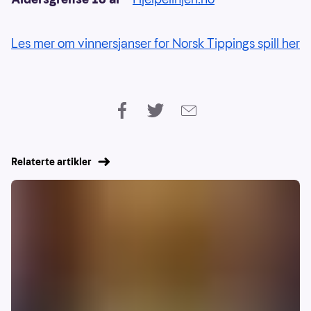
Les mer om vinnersjanser for Norsk Tippings spill her
Relaterte artikler