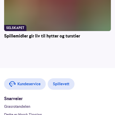
SELSKAPET
Spillemidler gir liv til hytter og turstier
Kundeservice
Spillevett
Snarveier
Grasrotandelen
Dette er Norsk Tipping