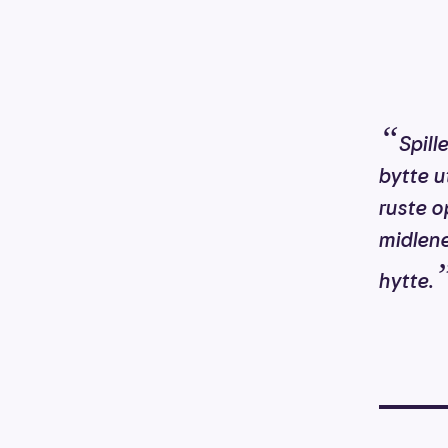
“
Spill
bytte u
ruste o
midlene
hytte.