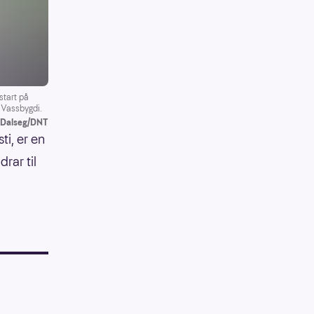
start på
i Vassbygdi.
s Dalseg/DNT
i, er en
drar til