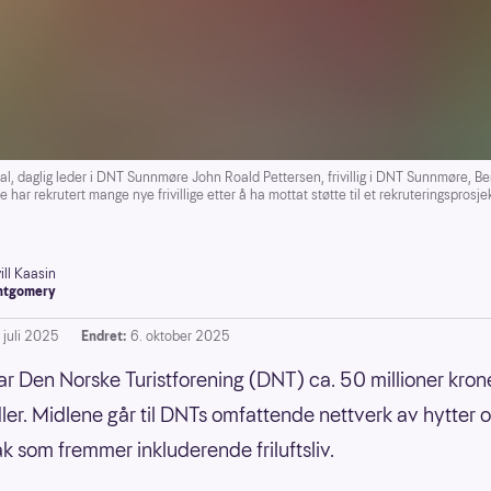
l, daglig leder i DNT Sunnmøre John Roald Pettersen, frivillig i DNT Sunnmøre, B
ar rekrutert mange nye frivillige etter å ha mottat støtte til et rekruteringsprosj
ill Kaasin
ntgomery
 juli 2025
Endret:
6. oktober 2025
tar Den Norske Turistforening (DNT) ca. 50 millioner krone
dler. Midlene går til DNTs omfattende nettverk av hytter og
ltak som fremmer inkluderende friluftsliv.