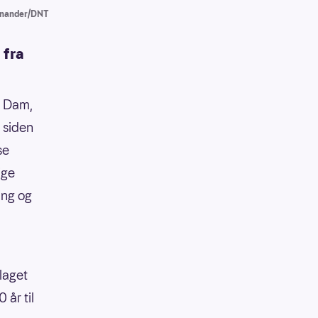
gnander/DNT
 fra
n Dam,
 siden
se
ige
ging og
llaget
 år til