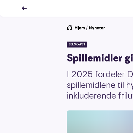
Hjem
/
Nyheter
SELSKAPET
Spillemidler gir
I 2025 fordeler D
spillemidlene til hy
inkluderende friluf