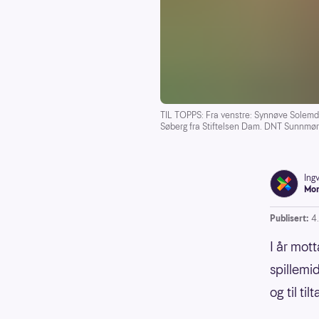
TIL TOPPS: Fra venstre: Synnøve Solemda
Søberg fra Stiftelsen Dam. DNT Sunnmøre h
Ingv
Mo
Publisert:
4.
I år mot
spillemi
og til ti