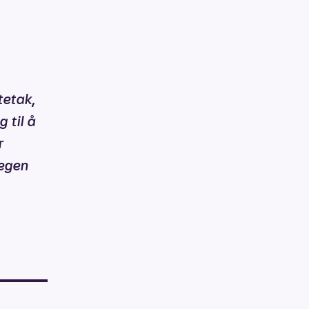
tetak,
 til å
r
 egen