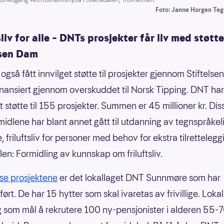
Foto: Janne Horgen Te
sliv for alle – DNTs prosjekter får liv med støtte
lsen Dam
også fått innvilget støtte til prosjekter gjennom Stiftelse
inansiert gjennom overskuddet til Norsk Tipping. DNT har
t støtte til 155 prosjekter. Summen er 45 millioner kr. Dis
midlene har blant annet gått til utdanning av tegnspråkel
, friluftsliv for personer med behov for ekstra tilretteleg
en: Formidling av kunnskap om friluftsliv.
sse prosjektene
er det lokallaget DNT Sunnmøre som har
rt. De har 15 hytter som skal ivaretas av frivillige. Loka
g som mål å rekrutere 100 ny-pensjonister i alderen 55-70