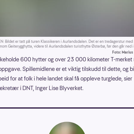
 Bildet er tatt på turen Klassikeren i Aurlandsdalen. Det er en tredagerstur med 
nnom Geiterygghytta, videre til Aurlandsdalen turisthytte Østerbø, før den går ned 
Foto: Mariu
ikeholde 600 hytter og over 23 000 kilometer T-merket st
ppgave. Spillemidlene er et viktig tilskudd til dette, og bi
id for at folk i hele landet skal få oppleve turglede, sier
ekretær i DNT, Inger Lise Blyverket.