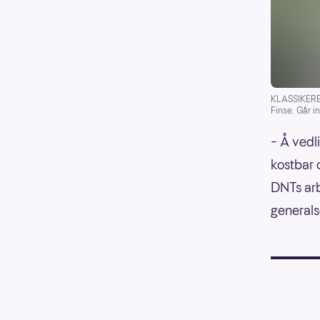
KLASSIKEREN:
Finse. Går i
– Å vedl
kostbar o
DNTs arbe
generals