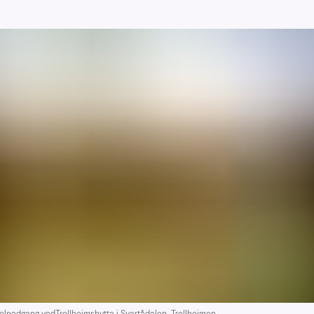
lnedgang vedTrollheimshytta i Svartådalen, Trollheimen.