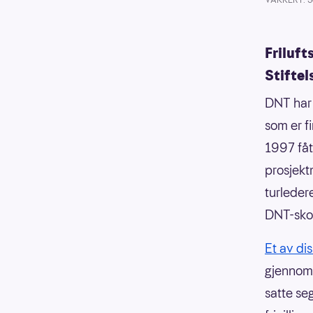
Friluft
Stifte
DNT har 
som er f
1997 fåt
prosjekt
turledere
DNT-skol
Et av di
gjennomfø
satte se