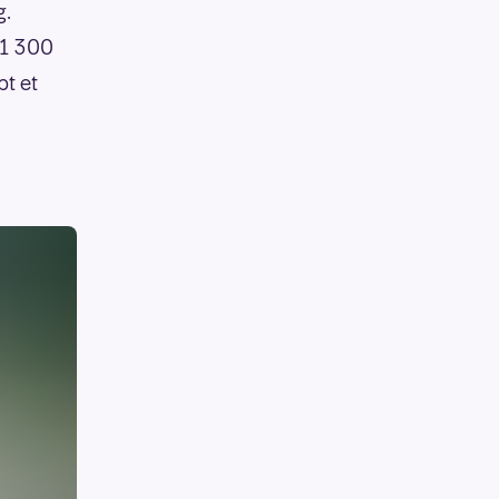
g.
 1 300
pt et