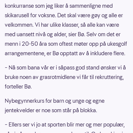
Kongsberg idrettspark frisbeegolf
113000
konkurranse som jeg liker å sammenligne med
Dragvoll Diskgolf anlegg - Trondheim
110000
skikarusell for voksne. Det skal være gøy og alle er
Diskgolfbane - Bardu
10400
velkommen. Vi har ulike klasser, så alle kan være
Bråten Frisbeegolf bane
10000
med uansett nivå og alder, sier Bø. Selv om det er
Greåker videregående skole - Frisbeegolf
10000
menn i 20-50 åra som oftest møter opp på ukesgolf
Dalebekken - Frisbeegolfbane
98000
arrangementene, er Bø opptatt av å inkludere flere.
Frisbeegolf bane
98000
–
Nå som bana vår er i såpass god stand ønsker vi å
Raufoss diskgolfbane
96000
bruke noen av grasrotmidlene vi får til rekruttering,
Flaktveit idrettspark frisbeegolf del 1
96000
forteller Bø.
Botnane diskgolfbane
89000
Nybegynnerkurs for barn og unge og egne
Diskgolfbane - Lillehammer
86000
jentekvelder er noe som står på blokka.
Skien Fritidspark- Frisbeegolf Bane
80000
Oppvarmingssti med frisbeegolfkurver
77000
–
Ellers ser vi jo at sporten blir mer og mer populær,