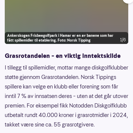
Ålgård frisbeegolfbane
30000
Spangereid Frisbeegolfbane Trones
29400
Vegårshei aktivitetssenter - diskgolf
28800
Ankerskogen Frisbeegolfpark i Hamar er en av banene som har
Austebygda Fritidspark, diskgolfbane
28500
1/6
fått spillemidler til etablering. Foto: Norsk Tipping
Tillerskogen diskgolfanlegg - Trondheim
27900
Grasrotandelen – en viktig inntektskilde
Kodal diskgolfbane - Sandefjord
26800
I tillegg til spillemidler, mottar mange diskgolfklubber
Altaparken diskgolf
26200
støtte gjennom Grasrotandelen. Norsk Tippings
Borg Frisbeegolfbane
26100
spillere kan velge en klubb eller forening som får
Kaupanger stadion, diskgolf
23600
inntil 7 % av innsatsen deres – uten at det går utover
Lendinga frisbeegolfbane
23300
premien. For eksempel fikk Notodden Diskgolfklubb
Biri IL frisbeegolfbane
22400
utbetalt rundt 40.000 kroner i grasrotmidler i 2024,
Norda Mørs Diskgolfbane - Trysil
22000
takket være sine ca. 55 grasrotgivere.
Kulleseidkanalen frisbeegolf
21200