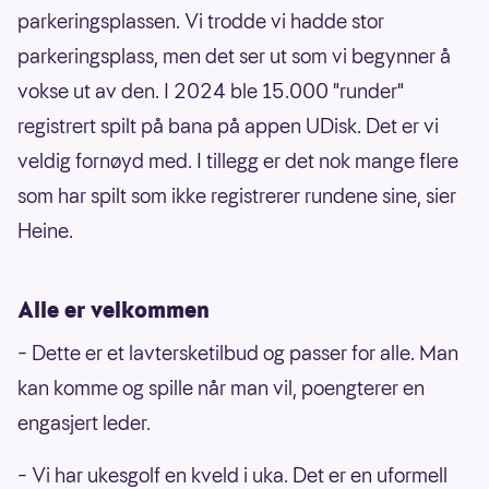
Vassmyra frisbeegolfbane
15000
parkeringsplassen. Vi trodde vi hadde stor
Sandtangen Frisbeegolfbane
148000
parkeringsplass, men det ser ut som vi begynner å
Kvikne Frisbeegolfbane
14400
vokse ut av den. I 2024 ble 15.000 "runder"
registrert spilt på bana på appen UDisk. Det er vi
Ånesøyan - Hemne Frisbeegolfbane
14300
veldig fornøyd med. I tillegg er det nok mange flere
Byremoparken frisbeegolf
13300
som har spilt som ikke registrerer rundene sine, sier
Frisbeegolf Presterød u-skole
13200
Heine.
Kvernhuset ungdomsskole - Frisbeegolf
13200
Bikkjestykket diskgolfbane - Drammen
131000
Alle er velkommen
Flaktveitparken frisbeegolf II
12900
Beisfjord Frisbeegolf anlegg
127000
–
Dette er et lavtersketilbud og passer for alle. Man
Glåmos diskgolfanlegg
116000
kan komme og spille når man vil, poengterer en
engasjert leder.
Jørpelandsholmen Frisbeegolfanlegg
116000
Nannestad Idrettspark - diskgolfbane
114000
–
Vi har ukesgolf en kveld i uka. Det er en uformell