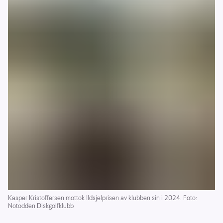
Diskgolfbane Vingar Idrettspark
28000
Medalen Diskgolfbane
27000
Øyra/løken - Diskgolf - Sundfjord
27000
Fiskarstrand - Lømyra frisbeegolfbane
25000
Frogner frisbeegolfbane 1
20000
Stovner Diskgolfpark
19000
Dette er et utdrag, ikke en komplett liste over
diskgolfbaner som har mottatt spillemidler.
Kasper Kristoffersen mottok Ildsjelprisen av klubben sin i 2024. Foto:
Notodden Diskgolfklubb