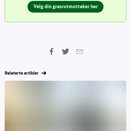
Velg din grasrotmottaker her
Relaterte artikler