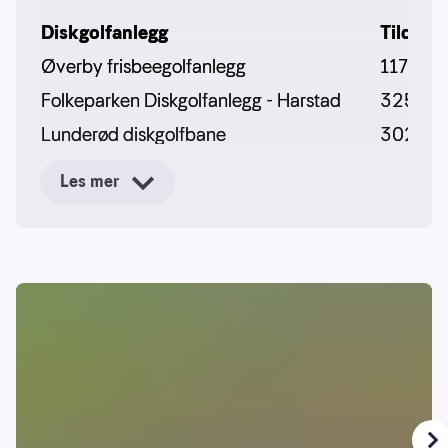
Diskgolfanlegg
Tildelt
Øverby frisbeegolfanlegg
117000
Folkeparken Diskgolfanlegg - Harstad
32500
Lunderød diskgolfbane
30200
Lindås diskgolfpark
30000
Les mer
Rindabotn, diskgolf - Sogndal
30000
Solund diskgolfbane
30000
Steinkjer Diskgolfpark
30000
Ullsheim skianlegg, diskgolf
30000
Karidalen frisbeegolf
30000
Nybygda idrettsplass Frisbeegolf
30000
Valdres Aktivitetspark - frisbeegolfbane
30000
Vukutrappa frisbeegolf bane
30000