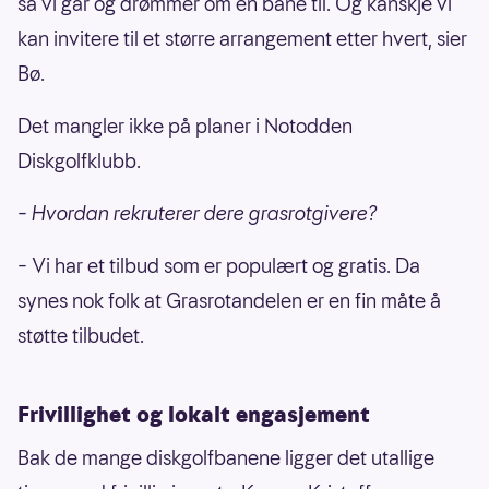
Ruud-hytta frisbeegolfbane
77000
så vi går og drømmer om en bane til. Og kanskje vi
kan invitere til et større arrangement etter hvert, sier
Sola ungdomsskole frisbeegolfanlegg
74000
Bø.
Bortelid stadion diskgolf - Åseral
72000
Othilienborg Diskgolfanlegg - Trondheim
72000
Det mangler ikke på planer i Notodden
Menstadhallen - Frisbeegolfbane
72000
Diskgolfklubb.
Kalvøya frisbeegolfbane
71000
– Hvordan rekruterer dere grasrotgivere?
Lalm diskgolfanlegg
68000
Hamar idrettspark frisbeegolfbane
67000
–
Vi har et tilbud som er populært og gratis. Da
Tinntjønn frisbeegolfpark
66000
synes nok folk at Grasrotandelen er en fin måte å
støtte tilbudet.
Alnaparken - frisbeegolf
58000
Salen frisbeegolfbane
58000
Røstad Frisbeegolf
57000
Frivillighet og lokalt engasjement
Seimsåsen Frisbeegolfbane
47000
Bak de mange diskgolfbanene ligger det utallige
Diskgolfbane, Jøa Stadion
45000