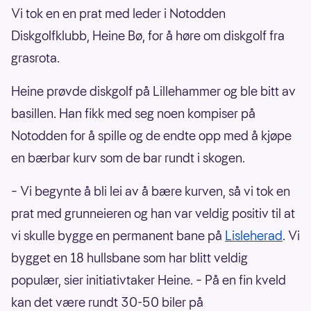
Vi tok en en prat med leder i Notodden
Vollen Frisbeegolf
20300
Diskgolfklubb, Heine Bø, for å høre om diskgolf fra
Skrubben frisbeegolf
197000
grasrota.
Florø diskgolfbane
181000
Frisbeegolfbane
180000
Heine prøvde diskgolf på Lillehammer og ble bitt av
Borge ungdomsskole frisbeegolf
173000
basillen. Han fikk med seg noen kompiser på
Kodal barnediskgolfbane - Sandefjord
172000
Notodden for å spille og de endte opp med å kjøpe
Harpefossen Skisenter, diskgolf
170000
en bærbar kurv som de bar rundt i skogen.
Beitostølen frisbeegolf
16600
–
Vi begynte å bli lei av å bære kurven, så vi tok en
Fladstadparken - Frisbeegolf
16500
prat med grunneieren og han var veldig positiv til at
Godøy diskgolfpark
16400
vi skulle bygge en permanent bane på
Lisleherad
. Vi
Rådhusparken - Frisbeegolfbane
16000
bygget en 18 hullsbane som har blitt veldig
Konsmoparken Frisbeegolfbane
15400
populær, sier initiativtaker Heine.
–
På en fin kveld
Alvøen Idrettspark frisbeegolfbane 9 hull
15300
kan det være rundt 30-50 biler på