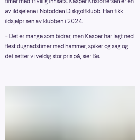
timer med frivillig innsats. Kasper Kristoffersen er en
Røysing stadion frisbeegolf
42000
av ildsjelene i Notodden Diskgolfklubb. Han fikk
Herdla Fort, diskgolf bane 1 - Askøy
40000
ildsjelprisen av klubben i 2024.
Ankerskogen Frisbeegolfpark
40000
–
Det er mange som bidrar, men Kasper har lagt ned
Blikshavn frisbeegolfbane
40000
flest dugnadstimer med hammer, spiker og sag og
Haltejohansvika frisbeegolfbane
40000
det setter vi veldig stor pris på, sier Bø.
Østre Bolærne - frisbeegolf treningsbane
40000
Hov u-skole Frisbeegolfbane
39000
Veungsdalen aktivitetspark, frisbeegolf
35000
Muselunden frisbeegolfanlegg
34000
Bekkestua skole - frisbeegolf
32000
Bordtennis og frisbeegolf - Sør Odal
30000
Ormåsen skole, frisbeegolf
30000
Reed stadion Frisbeegolf
30000