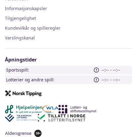
Informasjonskapsler
Tilgjengelighet
Kundevilkår og spilleregler
Varslingskanal
Åpningstider
Sportsspill:
--:-- - --:--
Lotterier og andre spill:
--:-- - --:--
Andre lenker
Aldersgrense
18 år