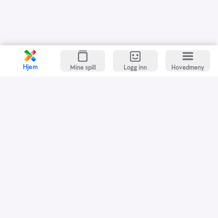
Hjem
Mine spill
Logg inn
Hovedmeny
Kundeservice
Spillevett
Snarveier