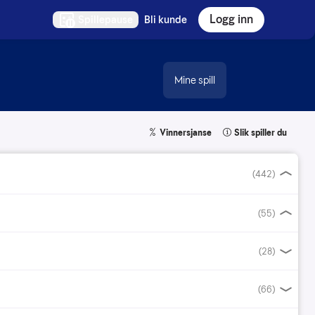
Logg inn
Spillepause
Bli kunde