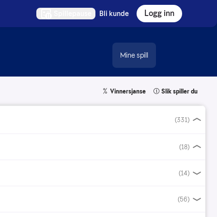
Logg inn
Spillepause
Bli kunde