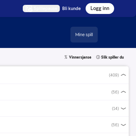
Logg inn
Spillepause
Bli kunde