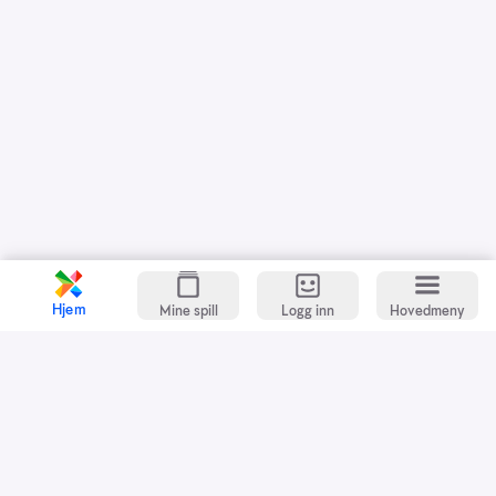
Hjem
Mine spill
Logg inn
Hovedmeny