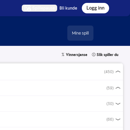
Logg inn
Spillepause
Bli kunde