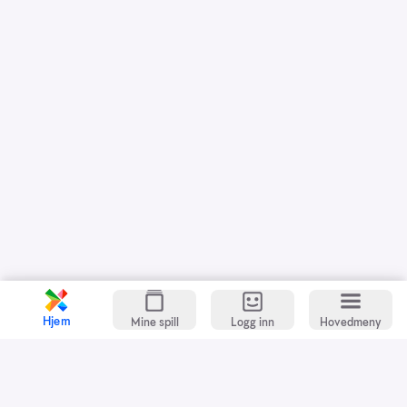
Hjem
Mine spill
Logg inn
Hovedmeny