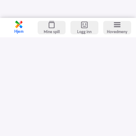
Hjem
Mine spill
Logg inn
Hovedmeny
Kundeservice
Spillevett
Snarveier
Grasrotandelen