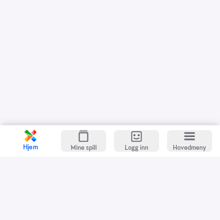
Hjem
Mine spill
Logg inn
Hovedmeny