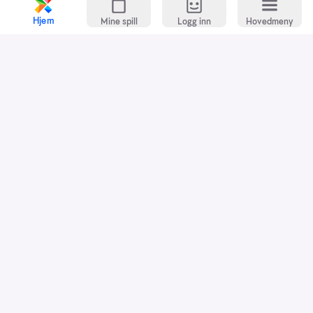
Hjem
Mine spill
Logg inn
Hovedmeny
Kundeservice
Spillevett
Snarveier
Grasrotandelen
Dette er Norsk Tipping
Jobb i Norsk Tipping