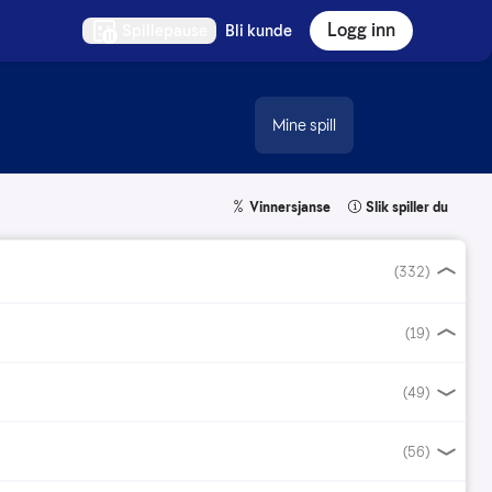
Logg inn
Spillepause
Bli kunde