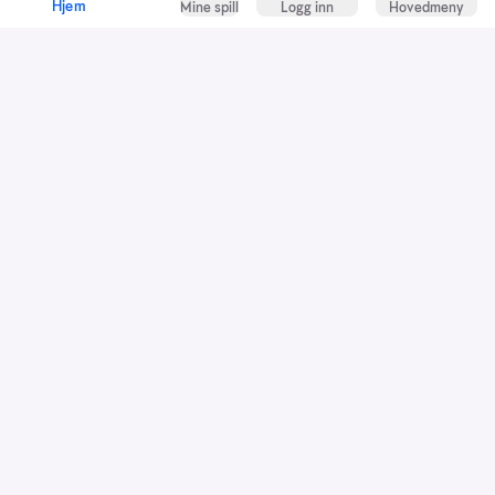
Hjem
Mine spill
Logg inn
Hovedmeny
Kundeservice
Spillevett
Snarveier
Grasrotandelen
Dette er Norsk Tipping
Jobb i Norsk Tipping
Nyhetsbrev