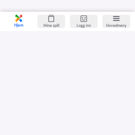
Hjem
Mine spill
Logg inn
Hovedmeny
Kundeservice
Spillevett
Snarveier
Grasrotandelen
Dette er Norsk Tipping