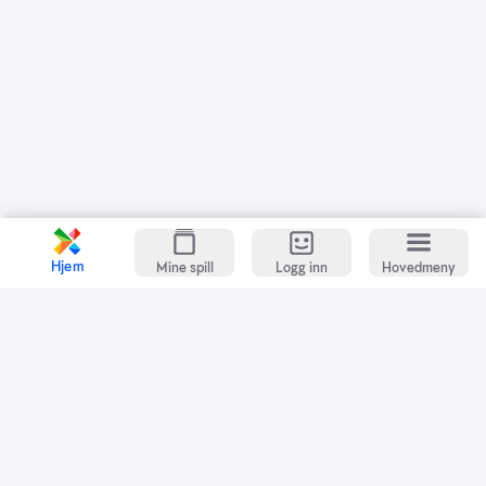
Hjem
Mine spill
Logg inn
Hovedmeny