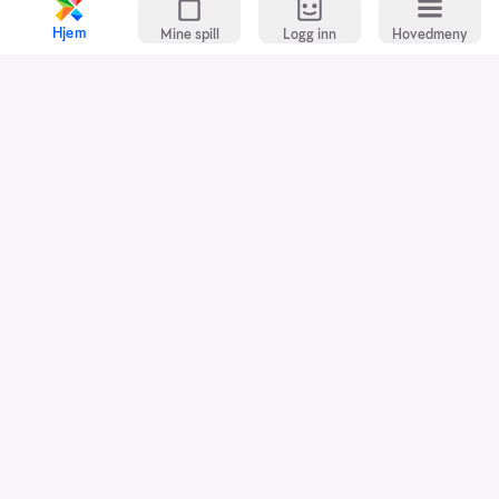
Hjem
Mine spill
Logg inn
Hovedmeny
Kundeservice
Spillevett
Snarveier
Grasrotandelen
Dette er Norsk Tipping
Jobb i Norsk Tipping