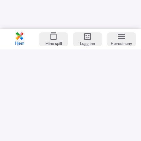
Hjem
Mine spill
Logg inn
Hovedmeny
Kundeservice
Spillevett
Snarveier