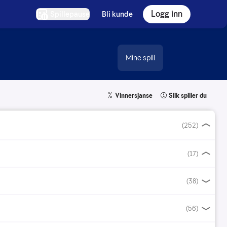
Logg inn
Spillepause
Bli kunde