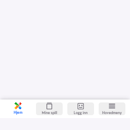
Hjem
Mine spill
Logg inn
Hovedmeny