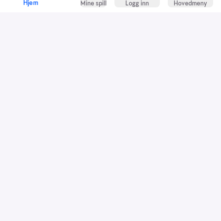
Hjem
Mine spill
Logg inn
Hovedmeny
Kundeservice
Spillevett
Snarveier
Grasrotandelen
Dette er Norsk Tipping
Jobb i Norsk Tipping
Nyhetsbrev