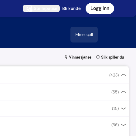
Logg inn
Spillepause
Bli kunde