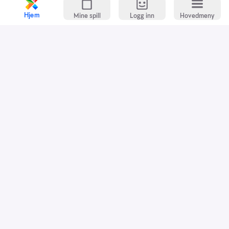
Hjem
Mine spill
Logg inn
Hovedmeny
Kundeservice
Spillevett
Snarveier
Grasrotandelen
Dette er Norsk Tipping
Jobb i Norsk Tipping