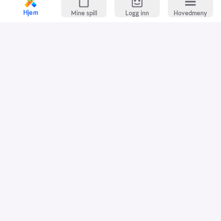
Hjem
Mine spill
Logg inn
Hovedmeny
Kundeservice
Spillevett
Snarveier
Grasrotandelen
Dette er Norsk Tipping
Jobb i Norsk Tipping