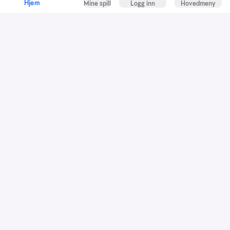
Hjem
Mine spill
Logg inn
Hovedmeny
Kundeservice
Spillevett
Snarveier
Grasrotandelen
Dette er Norsk Tipping
Jobb i Norsk Tipping
Nyhetsbrev