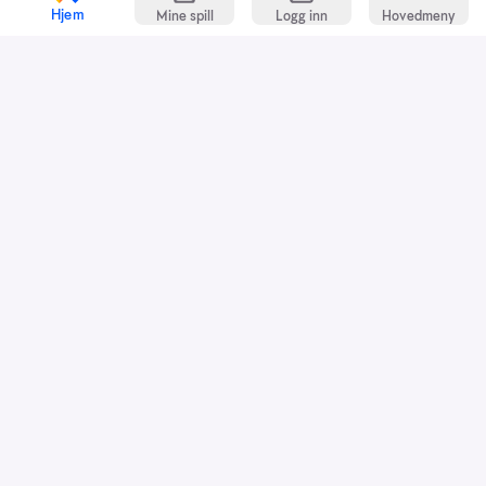
Hjem
Mine spill
Logg inn
Hovedmeny
Kundeservice
Spillevett
Snarveier
Grasrotandelen
Dette er Norsk Tipping
Jobb i Norsk Tipping
Nyhetsbrev