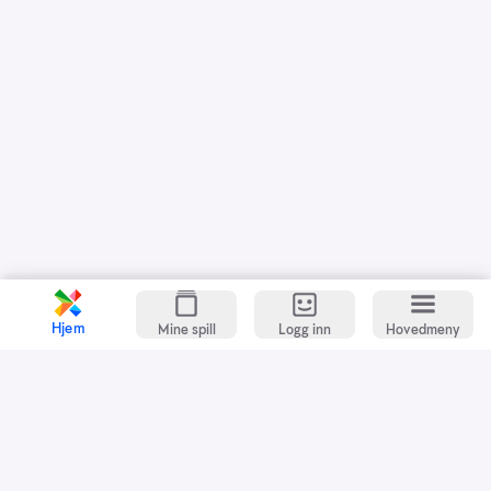
Hjem
Mine spill
Logg inn
Hovedmeny