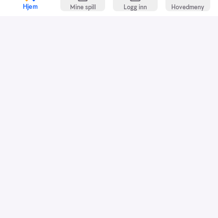
Hjem
Mine spill
Logg inn
Hovedmeny
Kundeservice
Spillevett
Snarveier
Grasrotandelen
Dette er Norsk Tipping
Jobb i Norsk Tipping
Nyhetsbrev