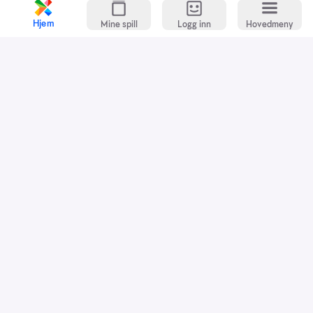
Hjem
Mine spill
Logg inn
Hovedmeny
Kundeservice
Spillevett
Snarveier
Grasrotandelen
Dette er Norsk Tipping
Jobb i Norsk Tipping