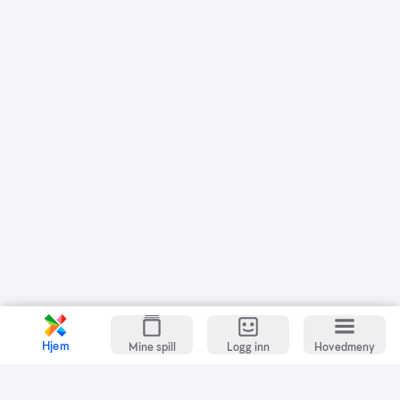
Hjem
Mine spill
Logg inn
Hovedmeny