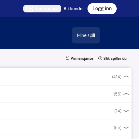
Logg inn
Spillepause
Bli kunde