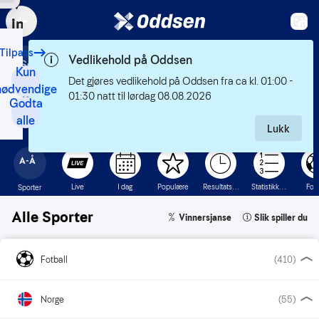
Vi bruker
Spill
informasjonskapsler
Tilbake
Tilpass
Vårt
Vedlikehold på Oddsen
formål
Kun
Det gjøres vedlikehold på Oddsen fra ca kl. 01:00 - 
med
nødvendige
01:30 natt til lørdag 08.08.2026
Godta
informasjonskapsler
alle
er
Lukk
blant
annet:
Nettsidene
skal
fungere
teknisk
Samle
inn
statistikk
for