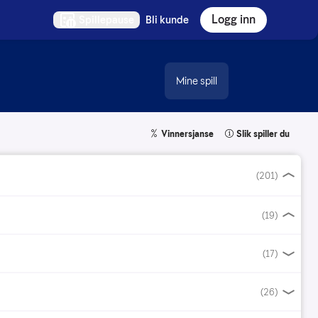
Logg inn
Spillepause
Bli kunde