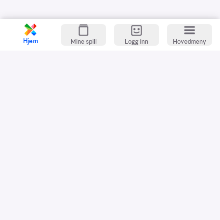
Hjem
Mine spill
Logg inn
Hovedmeny
Kundeservice
Spillevett
Snarveier
Grasrotandelen
Dette er Norsk Tipping