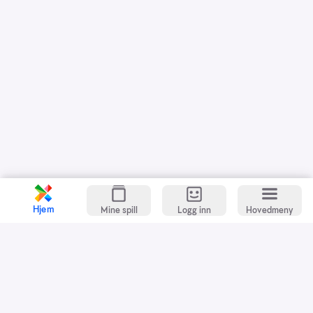
Hjem
Mine spill
Logg inn
Hovedmeny