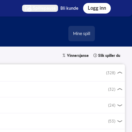
Logg inn
Spillepause
Bli kunde