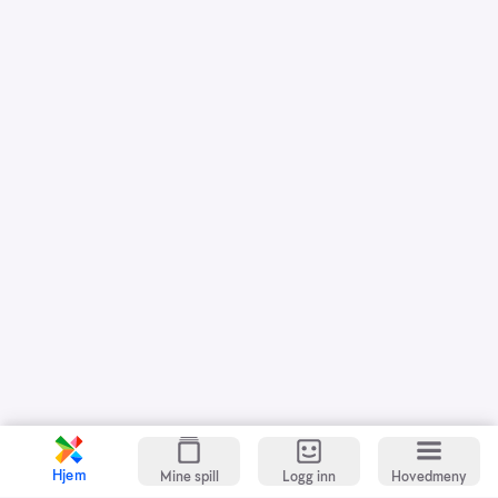
Hjem
Mine spill
Logg inn
Hovedmeny