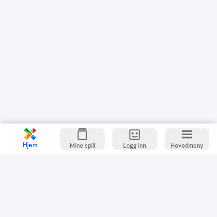
Hjem
Mine spill
Logg inn
Hovedmeny