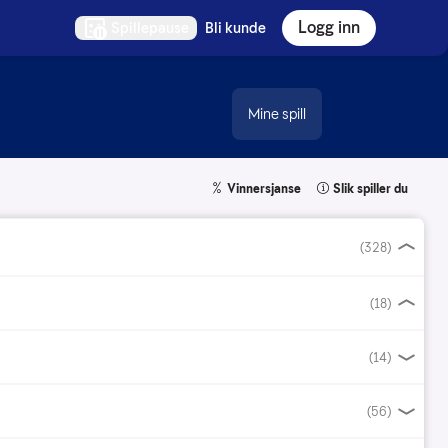
Logg inn
Spillepause
Bli kunde