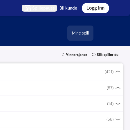
Logg inn
Spillepause
Bli kunde