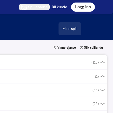
Logg inn
Spillepause
Bli kunde