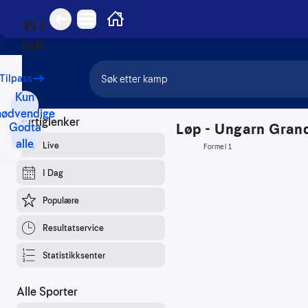
Hovedmeny
Hjem
Vi bruker
Tilbake
informasjonskapsler
Vårt
Tilpass
formål
Kun
med
nødvendige
informasjonskapsler
Godta
er
alle
blant
annet:
Nettsidene
skal
fungere
teknisk
Samle
inn
statistikk