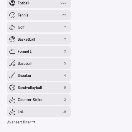
for
å
forstå
bruksmønster
Kreditere
kanaler
som
sender
trafikk