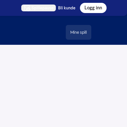
Logg inn
Spillepause
Bli kunde