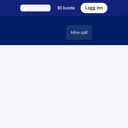
Logg inn
Spillepause
Bli kunde